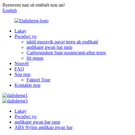
Byenveni nan sit entènèt nou an!
English
Lakay
Pwodwi yo
taktil mozayik pavaj teren ak endikatè
andikape pwan bar ranp
Carborundum Stair nosing/anti-glise teren
lòt moun
Nouvèl
FAQ
Sou nou
Faktori Tour
Kontakte nou
Lakay
Pwodwi yo
andikape pwan bar ranp
ABS Nylon andikap pwan bar