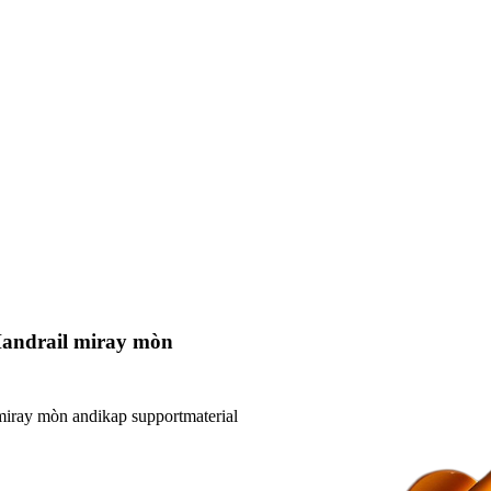
Handrail miray mòn
miray mòn andikap supportmaterial