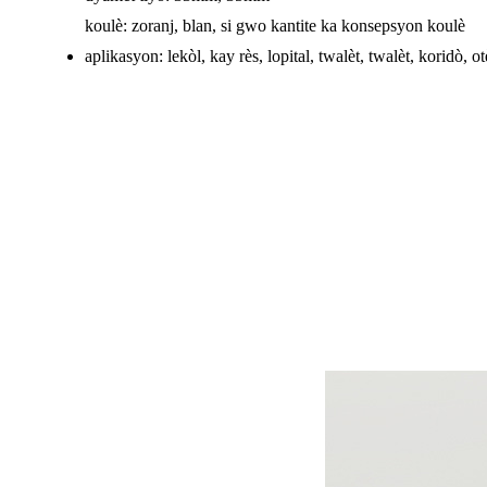
koulè: zoranj, blan, si gwo kantite ka konsepsyon koulè
aplikasyon: lekòl, kay rès, lopital, twalèt, twalèt, koridò, ot