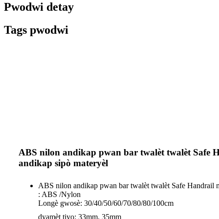
Pwodwi detay
Tags pwodwi
ABS nilon andikap pwan bar twalèt twalèt Safe 
andikap sipò materyèl
ABS nilon andikap pwan bar twalèt twalèt Safe Handrail 
: ABS /Nylon
Longè gwosè: 30/40/50/60/70/80/80/100cm
dyamèt tiyo: 33mm, 35mm