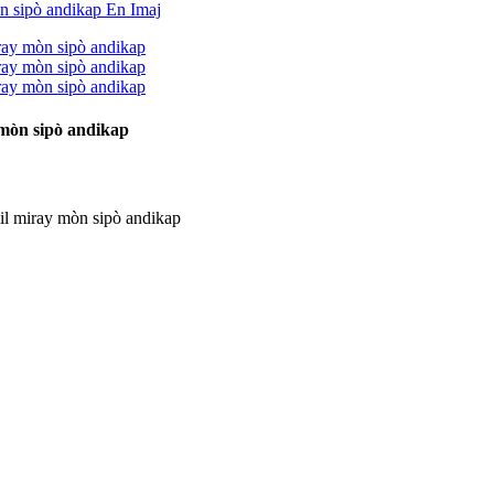
 mòn sipò andikap
l miray mòn sipò andikap