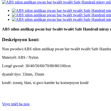
ABS nilon andikap pwan bar twalèt twalèt Safe Handrail miray
Deskripsyon kout:
Non pwodwi:ABS nilon andikap pwan bar twalèt twalèt Safe Handrai
Materyèl: ABS / Nylon
Longè gwosè: 30/40/50/60/70/80/80/100cm
dyamèt tiyo: 33mm, 35mm
koulè: zoranj, blan, si gwo kantite ka konsepsyon koulè
Voye imèl ba nou